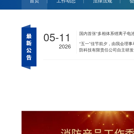
首页
工作动态
法律法规
05-11
“五一”佳节前夕，由我会理
2026
防科技有限责任公司自主研发
电池灭火剂”产品通过了应急
评定中心权威认定，喜获消防
（证书编号：JD20260200
以多相体系灭火技术有效扑救
等锂离子电池火灾的专用灭火
相关技术空白的同时，为解决
题提供了高效、可靠的技术手
品监督管理规定》的要求，尚
行业标准的消防产品应过技术
定证书后方可生产、销售和使
得，不仅是对百众安消防技术
规性的权威认可，更为这一创
市场应用奠定了坚实的基础。