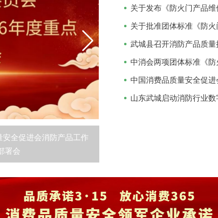
池火灾具有热失控反
特点，传统的灭火
关于批准团体标准《防火
安消防依托“院士智
攻坚”三重科研引
武城县召开消防产品质量
，由北京大学博士
山东武城启动消防行业数
京召开第二批全氟己酮系洁净
国内首张“多相体系锂离子电池灭
充装能力评价工作部署会
技术成果筑牢新能源安全防线