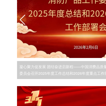
建高效灭火“多相体系” 锂电
应剧烈、易复燃、蔓延迅速等
技术往往难以有效抑制。百众
库+顶尖学府研发+国家级课题
擎，在中国科学院院士指导下
团队领衔...
产品工作
中国消费品质量安全促进会消防产品工作委员会在
气体灭火系统产品型式检验、设计能力以及灭火剂