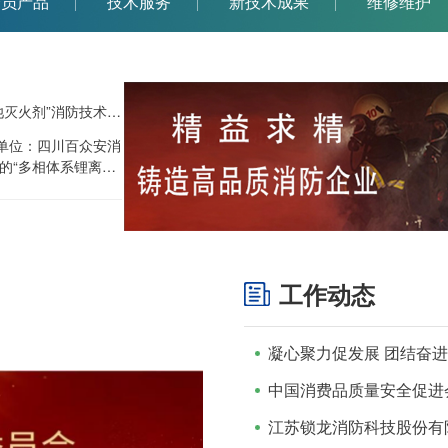
会员产品
技术服务
新技术成果
维修维护
国内首张“多相体系锂离子电池灭火剂”消防技术鉴定证书颁发 ——百众安消防新技术成果筑牢新能源安全防线
事单位：四川百众安消
的“多相体系锂离子
管理部消防产品合格
产品技术鉴定证书
42）。作为国内首款
三元锂、磷酸铁锂
剂，该成果在填补
工作动态
锂电池火灾防控难
段。 按照《消防产
未制定国家标准、
鉴定、取得技术鉴
用。该证书的获
研发实力与产品合
新型成果的规模化
江苏锁龙消防科技股份有
 攻克技术难关，创